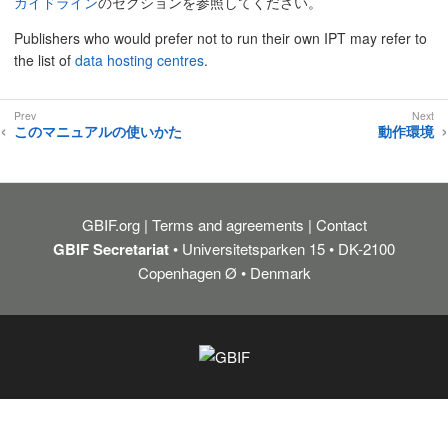
ガイドライン
のセクションを参照してください。
Publishers who would prefer not to run their own IPT may refer to
the list of
data hosting centres
.
このマニュアルの使いかた
動作環境
GBIF.org
Terms and agreements
Contact
GBIF Secretariat
• Universitetsparken 15 • DK-2100
Copenhagen Ø • Denmark