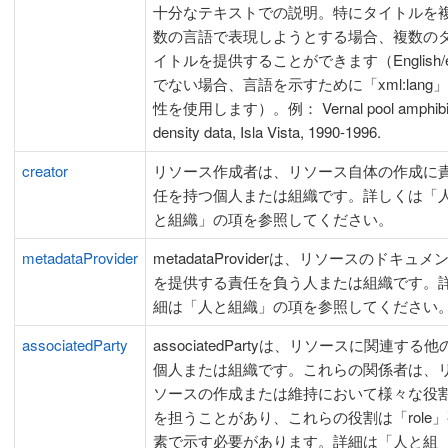
十分なテキストでの説明。特にタイトルを
数の言語で表現しようとする場合、複数の
イトルを提供することができます（English/
でない場合、言語を示すために「xml:lang
性を使用します）。例： Vernal pool amphibi
density data, Isla Vista, 1990-1996.
creator
リソース作成者は、リソース自体の作成に
任を持つ個人または組織です。詳しくは「
と組織」の項を参照してください。
metadataProvider
metadataProviderは、リソースのドキュメ
を提供する責任を負う人または組織です。
細は「人と組織」の項を参照してください
associatedParty
associatedPartyは、リソースに関連する他
個人または組織です。これらの関係者は、
ソースの作成または維持において様々な役
を担うことがあり、これらの役割は「role
素で示す必要があります。詳細は「人と組