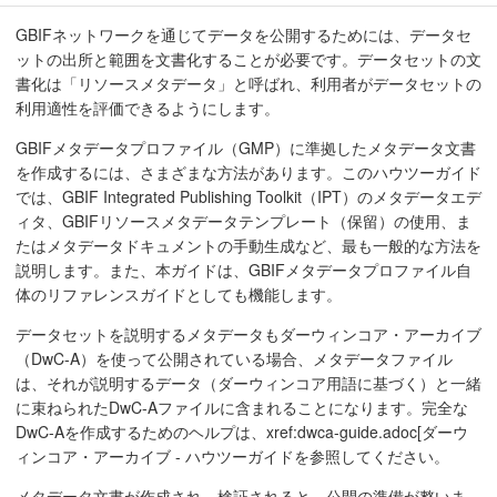
GBIFネットワークを通じてデータを公開するためには、データセ
ットの出所と範囲を文書化することが必要です。データセットの文
書化は「リソースメタデータ」と呼ばれ、利用者がデータセットの
利用適性を評価できるようにします。
GBIFメタデータプロファイル（GMP）に準拠したメタデータ文書
を作成するには、さまざまな方法があります。このハウツーガイド
では、GBIF Integrated Publishing Toolkit（IPT）のメタデータエデ
ィタ、GBIFリソースメタデータテンプレート（保留）の使用、ま
たはメタデータドキュメントの手動生成など、最も一般的な方法を
説明します。また、本ガイドは、GBIFメタデータプロファイル自
体のリファレンスガイドとしても機能します。
データセットを説明するメタデータもダーウィンコア・アーカイブ
（DwC-A）を使って公開されている場合、メタデータファイル
は、それが説明するデータ（ダーウィンコア用語に基づく）と一緒
に束ねられたDwC-Aファイルに含まれることになります。完全な
DwC-Aを作成するためのヘルプは、xref:dwca-guide.adoc[ダーウ
ィンコア・アーカイブ - ハウツーガイドを参照してください。
メタデータ文書が作成され、検証されると、公開の準備が整いま