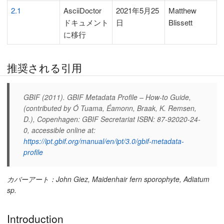
2.1
AsciiDoctor
2021年5月25
Matthew
ドキュメント
日
Blissett
に移行
推奨される引用
GBIF (2011). GBIF Metadata Profile – How-to Guide,
(contributed by Ó Tuama, Éamonn, Braak, K. Remsen,
D.), Copenhagen: GBIF Secretariat ISBN: 87-92020-24-
0, accessible online at:
https://ipt.gbif.org/manual/en/ipt/3.0/gbif-metadata-
profile
カバーアート：John Giez, Maidenhair fern sporophyte, Adiatum
sp.
Introduction