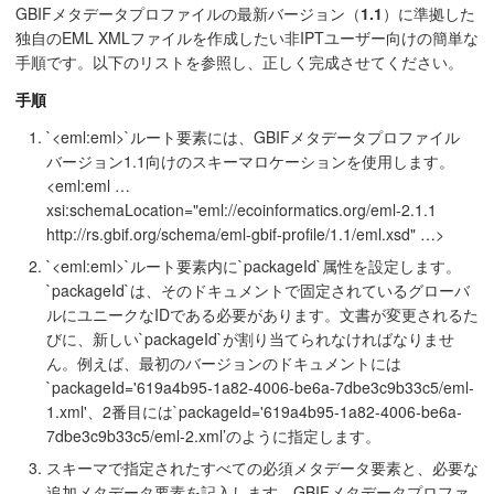
GBIFメタデータプロファイルの最新バージョン（
1.1
）に準拠した
独自のEML XMLファイルを作成したい非IPTユーザー向けの簡単な
手順です。以下のリストを参照し、正しく完成させてください。
手順
`<eml:eml>`ルート要素には、GBIFメタデータプロファイル
バージョン1.1向けのスキーマロケーションを使用します。
<eml:eml …​
xsi:schemaLocation="eml://ecoinformatics.org/eml-2.1.1
http://rs.gbif.org/schema/eml-gbif-profile/1.1/eml.xsd" …​>
`<eml:eml>`ルート要素内に`packageId`属性を設定します。
`packageId`は、そのドキュメントで固定されているグローバ
ルにユニークなIDである必要があります。文書が変更されるた
びに、新しい`packageId`が割り当てられなければなりませ
ん。例えば、最初のバージョンのドキュメントには
`packageId='619a4b95-1a82-4006-be6a-7dbe3c9b33c5/eml-
1.xml'、2番目には`packageId='619a4b95-1a82-4006-be6a-
7dbe3c9b33c5/eml-2.xml’のように指定します。
スキーマで指定されたすべての必須メタデータ要素と、必要な
追加メタデータ要素を記入します。GBIFメタデータプロファ