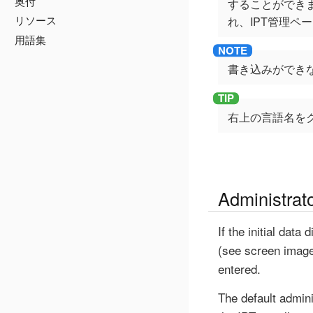
奥付
することができま
リソース
れ、IPT管理ペ
用語集
書き込みができ
右上の言語名を
Administrat
If the initial dat
(see screen image,
entered.
The default admini