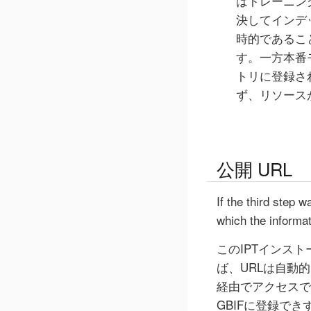
はトレーニン
決してインデ
時的であるこ
す。一方本番
トリに登録さ
ず、リソース
公開 URL
If the third step 
which the informa
このIPTインス
ば、URLは自動
経由でアクセスで
GBIFに登録で