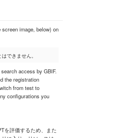
ee screen image, below) on
とはできません。
c search access by GBIF.
 the registration
witch from test to
any configurations you
PTを評価するため、また