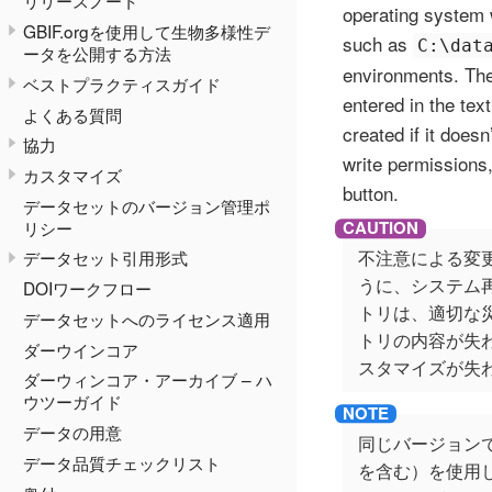
リリースノート
operating system w
GBIF.orgを使用して生物多様性デ
such as
C:\dat
ータを公開する方法
environments. The 
ベストプラクティスガイド
entered in the tex
よくある質問
created if it doesn
協力
write permissions,
カスタマイズ
button.
データセットのバージョン管理ポ
リシー
不注意による変更
データセット引用形式
うに、システム
DOIワークフロー
トリは、適切な
データセットへのライセンス適用
トリの内容が失
ダーウインコア
スタマイズが失
ダーウィンコア・アーカイブ – ハ
ウツーガイド
データの用意
同じバージョン
データ品質チェックリスト
を含む）を使用