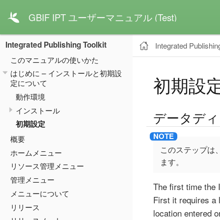
GBIF IPT ユーザーマニュアル (Test)
Integrated Publishing Toolkit
Integrated Publishing
このマニュアルの使いかた
はじめに – インストールと初期設
初期設
定について
動作環境
インストール
データディ
初期設定
概要
このステップは
ホームメニュー
ます。
リソース管理メニュー
管理メニュー
The first time the
メニューについて
First it requires a
リリース
location entered o