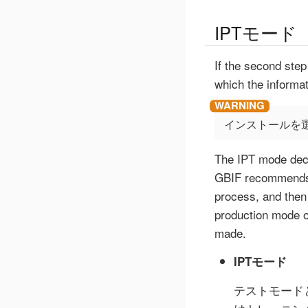
IPTモード
If the second step
which the informa
インストールを
The IPT mode deci
GBIF recommends I
process, and then 
production mode or
made.
IPTモード
テストモード