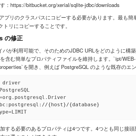
://bitbucket.org/xerial/sqlite-jdbc/downloads
ブアプリのクラスパスにコピーする必要があります。最も簡
クトリにコピーすることです。
ies の修正
ライバが利用可能で、そのためのJDBC URLをどのように
含む簡単なプロパティファイルを維持します。`ipt/WEB-
/jdbc.properties`を開き、例えば PostgreSQL のような
 driver

PostgreSQL

=org.postgresql.Driver

bc:postgresql://{host}/{database}

ype=LIMIT
加する必要のあるプロパティは4つです。4つとも同じ接頭