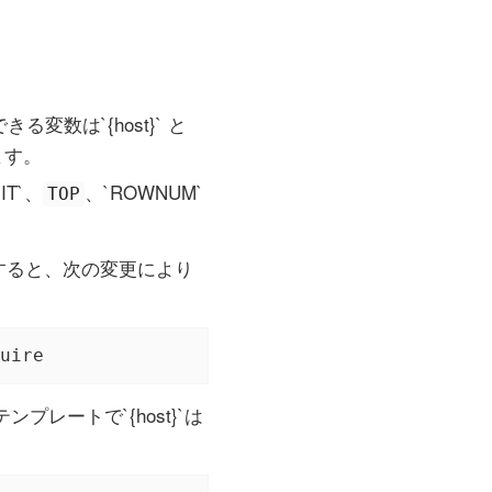
数は`{host}` と
ます。
T`、
、`ROWNUM`
TOP
すると、次の変更により
uire
レートで`{host}`は