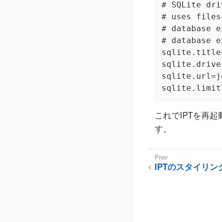
# SQLite driv
# uses files
# database e
# database e
sqlite.title
sqlite.drive
sqlite.url=j
sqlite.limit
これでIPTを再
す。
IPTのスタイリン