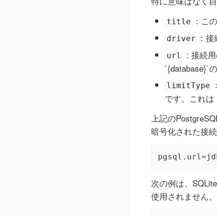
特に意味はなく自
：この
title
：接
driver
：接続用
url
`{datab
limitType
です。これは
上記のPostgre
暗号化された接続
pgsql.url=jd
次の例は、SQLi
使用されません。