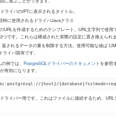
由に選ぶことができます。
ドライバのIPTに表示されるタイトル。
続時に使用されるドライバJavaクラス
のURLを作成するためのテンプレート。URL文字列で使用できる変
ase}`の2つです。これらは構成された実際の設定に置き換えられ
：返されるデータの量を制限する方法。使用可能な値は`LIMI
ドライバ固有です。
SQLの例では、
PostgreSQLドライバーのドキュメント
を参照
が有効になります。
bc:postgresql://{host}/{database}?sslmode=req
teドライバー用です。これはファイルに接続するため、URLテンプ