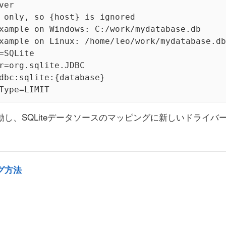
er

 only, so {host} is ignored

xample on Windows: C:/work/mydatabase.db

xample on Linux: /home/leo/work/mydatabase.db

=SQLite

r=org.sqlite.JDBC

dbc:sqlite:{database}

Type=LIMIT
起動し、SQLiteデータソースのマッピングに新しいドライ
グ方法