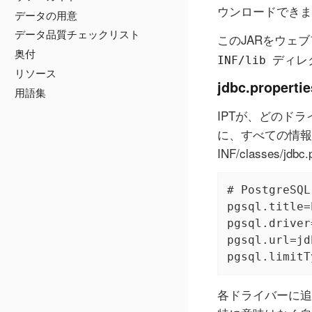
ウンロードできます：https
データの用意
データ品質チェックリスト
このJARをウェ
奥付
ディレ
INF/lib
リソース
jdbc.propert
用語集
IPTが、どのド
に、すべての情報を
INF/classes
# PostgreSQL
pgsql.title=
pgsql.driver
pgsql.url=jd
pgsql.limitT
各ドライバーに追