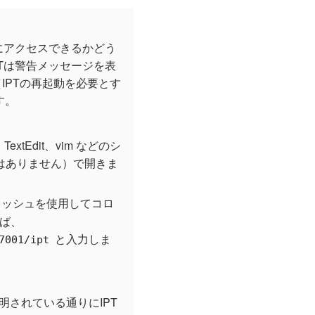
Lにアクセスできるかどう
PTは警告メッセージを表
IPTの再起動を必要とす
す。
TextEdit、vim などのシ
dではありません）で開きま
ラッシュを使用してコロ
ば、
と入力しま
7001/ipt
されている通りにIPT