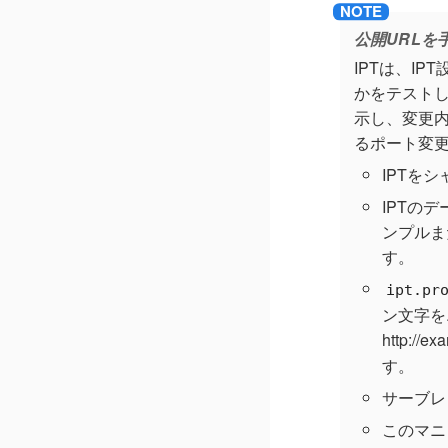
公開URLを
IPTは、I
かをテストし
示し、変更内
るポート変更
IPTを
IPTのデー
ンプルま
す。
ipt.pr
ン文字を
http://ex
す。
サーブレ
このマニ