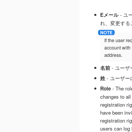
- 
Eメール
れ、変更する
If the user r
account with 
address.
- ユー
名前
- ユーザー
姓
- The rol
Role
changes to all
registration r
have been invi
registration r
users can log