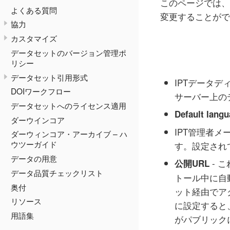
このページでは、
よくある質問
変更することがで
協力
カスタマイズ
データセットのバージョン管理ポ
リシー
データセット引用形式
IPTデータデ
DOIワークフロー
サーバー上の
データセットへのライセンス適用
Default lang
ダーウインコア
IPT管理者
ダーウィンコア・アーカイブ – ハ
ウツーガイド
す。設定され
データの用意
- 
公開URL
データ品質チェックリスト
トール中に自
奥付
ット経由でア
リソース
に設定すると、
用語集
がパブリック