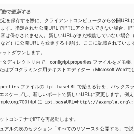
手動で更新する
PT設定を保存する際に、クライアントコンピュータから公開UR
ます。指定された公開URLでIPTにアクセスできない場合、I
容は保存されません。新しいURLがまだ機能していない場合（
など）に公開URL を変更する手順は、ここに記載されていま
シャットダウンします。
タディレクトリ内で、config/ipt.properties ファイルをメモ帳、
たはプログラミング用テキストエディター（Microsoft Wor
ファイルの
で始まる行を、バックス
operties
ipt.baseURL
エスケープし、新しいポートで新しいURLに変更します。例え
ample.org:7001/ipt に
ipt.baseURL=http\://example.org\:
ットコンテナでIPTを再起動します。
ュアルの次のセクション「すべてのリソースを公開する」で説明