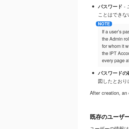
-
パスワード
ことはできな
If a user’s p
the Admin rol
for whom it w
the IPT Accou
every page af
パスワードの
図したとおり
After creation, an
既存のユーザ
ユーザーの情報は