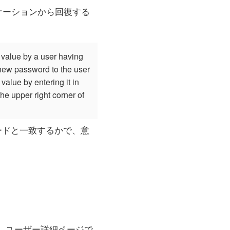
リケーションから回復する
w value by a user having
s new password to the user
alue by entering it in
he upper right corner of
ードと一致するかで、意
、ユーザー詳細ページで