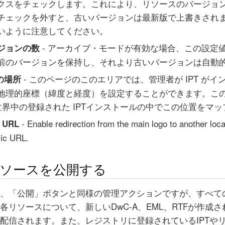
クスをチェックします。これにより、リソースのバージョ
チェックを外すと、古いバージョンは最新版で上書きされ
いように注意してください。
- アーカイブ・モードが有効な場合、この設定
ジョンの数
前のバージョンを保持し、それより古いバージョンは自動
- このページのこのエリアでは、管理者が IPT が
ーの場所
地理的座標（緯度と経度）を設定することができます。こ
は世界中の登録された IPTインストールの中でこの位置をマ
- Enable redirection from the main logo to another locat
t URL
lic URL.
ソースを公開する
、「公開」ボタンと同様の管理アクションですが、すべて
各リソースについて、新しいDwC-A、EML、RTFが作成
が配信されます。また、レジストリに登録されているIPTや