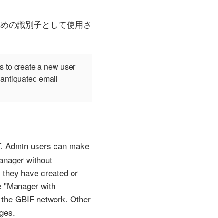
ための識別子として使用さ
s to create a new user
 antiquated email
IPT. Admin users can make
Manager without
s they have created or
e "Manager with
th the GBIF network. Other
nges.