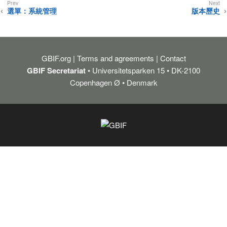
選單：系統管理
版本歷史
GBIF.org
Terms and agreements
Contact
GBIF Secretariat
• Universitetsparken 15 • DK-2100
Copenhagen Ø • Denmark