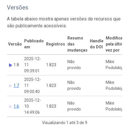
Versões
A tabela abaixo mostra apenas versões de recursos que
são publicamente acessíveis.
Resumo
Modificado
Publicado
Handle
Versão
Registros
das
pela última
em
do DOI
mudanças
vez por
2025-12-
Não
Mike
1.8
11
1.823
provido
Podolskiy
09:39:01
2025-12-
Não
Mike
1.7
11
1.823
provido
Podolskiy
09:00:40
2025-12-
Não
Mike
1.6
10
1.823
provido
Podolskiy
14:49:06
Visualizando 1 até 3 de 9