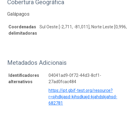
Cobertura Geográfica
Galápagos
Coordenadas
Sul Oeste [-2,711, -81,011], Norte Leste [0,996, -79
delimitadoras
Metadados Adicionais
Identificadores
04041ad9-0f72-44d3-8cf1-
alternativos
27ad0fcac484
https://ipt.gbif-test.org/resource?
r=sjhdkjasd-kjhsdkajd-kjahdskjahsd-
682781