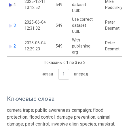
2025-12-11
Mike
4
549
dataset
10:12:52
Podolskiy
UUID
Use correct
2025-06-04
Peter
3
549
dataset
12:31:32
Desmet
UUID
With
2025-06-04
Peter
2
549
publishing
12:29:23
Desmet
org
Показаны с 1 по 3 из 3
назад
1
вперед
Ключевые слова
camera traps; public awareness campaign; flood
protection; flood control; damage prevention; animal
damage; pest control; invasive alien species; muskrat;