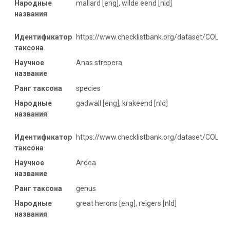
Народные
mallard [eng], wilde eend [nld]
названия
Идентификатор
https://www.checklistbank.org/dataset/COL2
таксона
Научное
Anas strepera
название
Ранг таксона
species
Народные
gadwall [eng], krakeend [nld]
названия
Идентификатор
https://www.checklistbank.org/dataset/COL20
таксона
Научное
Ardea
название
Ранг таксона
genus
Народные
great herons [eng], reigers [nld]
названия