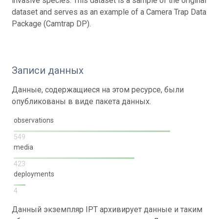
invasive species. This dataset is a sample of the original
dataset and serves as an example of a Camera Trap Data
Package (Camtrap DP).
Записи данных
Данные, содержащиеся на этом ресурсе, были
опубликованы в виде пакета данных.
observations
549
media
423
deployments
4
Данный экземпляр IPT архивирует данные и таким