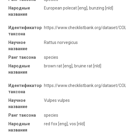
Народные
European polecat [eng], bunzing [nld]
названия
Идентификатор
https://www.checklistbank.org/dataset/COL2
таксона
Научное
Rattus norvegicus
название
Ранг таксона
species
Народные
brown rat [eng], bruine rat [nld]
названия
Идентификатор
https://www.checklistbank.org/dataset/COL2
таксона
Научное
Vulpes vulpes
название
Ранг таксона
species
Народные
red fox [eng], vos [nld]
названия