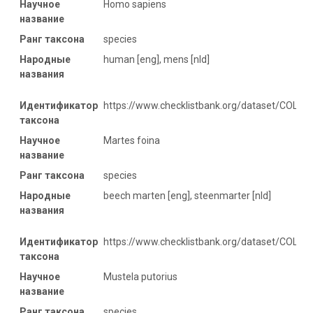
Научное
Homo sapiens
название
Ранг таксона
species
Народные
human [eng], mens [nld]
названия
Идентификатор
https://www.checklistbank.org/dataset/COL2
таксона
Научное
Martes foina
название
Ранг таксона
species
Народные
beech marten [eng], steenmarter [nld]
названия
Идентификатор
https://www.checklistbank.org/dataset/COL2
таксона
Научное
Mustela putorius
название
Ранг таксона
species