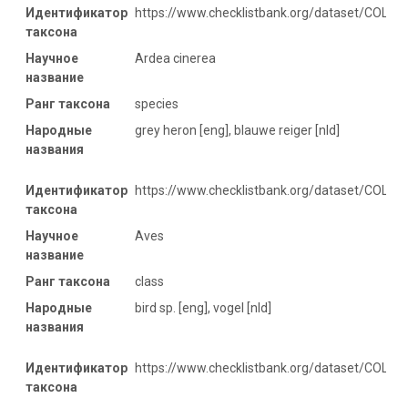
Идентификатор
https://www.checklistbank.org/dataset/COL2
таксона
Научное
Ardea cinerea
название
Ранг таксона
species
Народные
grey heron [eng], blauwe reiger [nld]
названия
Идентификатор
https://www.checklistbank.org/dataset/COL20
таксона
Научное
Aves
название
Ранг таксона
class
Народные
bird sp. [eng], vogel [nld]
названия
Идентификатор
https://www.checklistbank.org/dataset/COL2
таксона