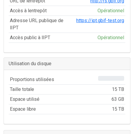
URL de lentrepôt
http://rs.gbif.org
Accès à lentrepôt
Opérationnel
Adresse URL publique de
https://ipt.gbif-test.org
lIPT
Accès public à lIPT
Opérationnel
Utilisation du disque
0%
Proportions utilisées
Taille totale
15 TB
Espace utilisé
63 GB
Espace libre
15 TB